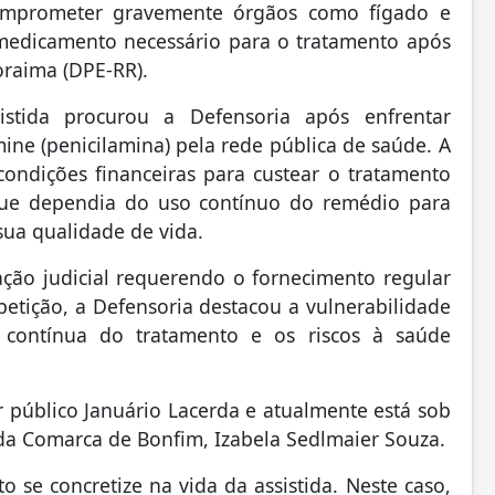
mprometer gravemente órgãos como fígado e
 medicamento necessário para o tratamento após
oraima (DPE-RR).
stida procurou a Defensoria após enfrentar
ine (penicilamina) pela rede pública de saúde.
A
ondições financeiras para custear o tratamento
o que dependia do uso contínuo
do remédio
para
sua qualidade de vida.
ção judicial requerendo o fornecimento regular
petição, a
Defensoria
destacou a vulnerabilidade
 contínua do tratamento e os riscos à saúde
r público Januário Lacerda e atualmente está
sob
 da Comarca de Bonfim, Izabela Sedlmaier Souza.
 se concretize na vida da assistida. Neste caso,