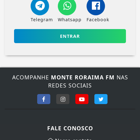
Telegram
Whatsapp
Facebook
ENTRAR
ACOMPANHE
MONTE RORAIMA FM
NAS
REDES SOCIAIS
Termos de Uso e Privacidade
Esse site utiliza cookies para melhorar sua
experiência de navegação. Ao continuar o acesso,
entendemos que você concorda com nossos Termos
FALE CONOSCO
de Uso e Privacidade.
PARA MAIS INFORMAÇÕES,
ACESSE NOSSOS TERMOS