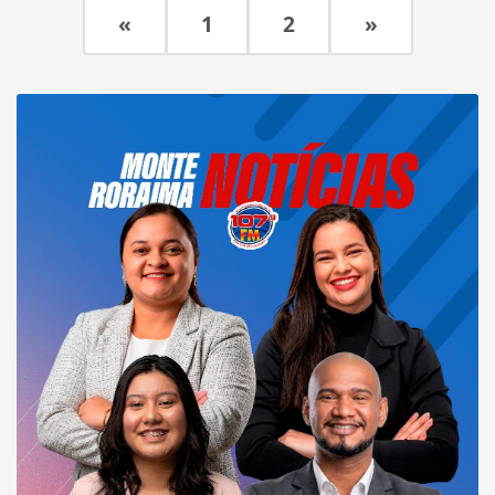
«
1
2
»