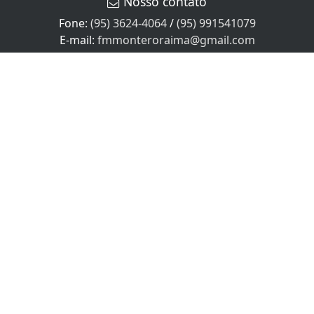
Nosso contato
CLICANDO AQUI
Fone:
(95) 3624-4064
/
(95) 991541079
PROSSEGUIR
E-mail:
fmmonteroraima@gmail.com
Horário de atendimento
Segunda à Sexta das 08:00 às 18:00 no Horário local.
Sábado das 08:00 às 12:00, Domingo e feriados não
Atendemos!
SEU NOME
SEU E-MAIL
SEU TELEFONE