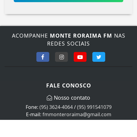
ACOMPANHE
MONTE RORAIMA FM
NAS
REDES SOCIAIS
Termos de Uso e Privacidade
Esse site utiliza cookies para melhorar sua
experiência de navegação. Ao continuar o acesso,
entendemos que você concorda com nossos Termos
FALE CONOSCO
de Uso e Privacidade.
PARA MAIS INFORMAÇÕES,
ACESSE NOSSOS TERMOS
Nosso contato
CLICANDO AQUI
Fone:
(95) 3624-4064
/
(95) 991541079
PROSSEGUIR
E-mail:
fmmonteroraima@gmail.com
Horário de atendimento