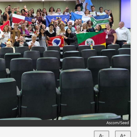
Ascom/Seed
A-
A+