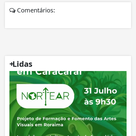
Comentários:
+
Lidas