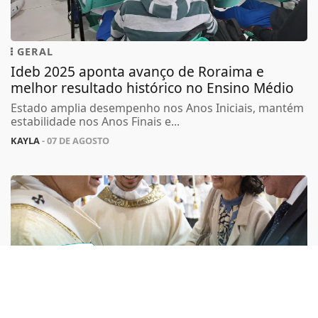
GERAL
Ideb 2025 aponta avanço de Roraima e
melhor resultado histórico no Ensino Médio
Termos de Uso e Privacidade
Estado amplia desempenho nos Anos Iniciais, mantém
estabilidade nos Anos Finais e...
Esse site utiliza cookies para melhorar sua
experiência de navegação. Ao continuar o acesso,
KAYLA
- 07 DE AGOSTO
entendemos que você concorda com nossos Termos
de Uso e Privacidade.
PARA MAIS INFORMAÇÕES,
ACESSE NOSSOS TERMOS
CLICANDO AQUI
PROSSEGUIR