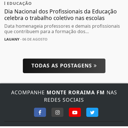
EDUCAÇÃO
Dia Nacional dos Profissionais da Educação
celebra o trabalho coletivo nas escolas
Data homenageia professores e demais profissionais
que contribuem para a formação dos...
LAUANY
- 06 DE AGOSTO
TODAS AS POSTAGENS
Termos de Uso e Privacidade
Esse site utiliza cookies para melhorar sua
experiência de navegação. Ao continuar o acesso,
entendemos que você concorda com nossos Termos
ACOMPANHE
MONTE RORAIMA FM
NAS
de Uso e Privacidade.
REDES SOCIAIS
PARA MAIS INFORMAÇÕES,
ACESSE NOSSOS TERMOS
CLICANDO AQUI
PROSSEGUIR