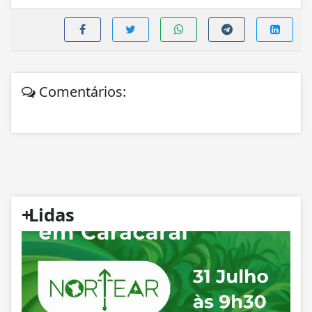
Comentários:
+
Lidas