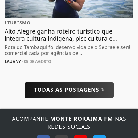
TURISMO
Alto Alegre ganha roteiro turístico que
integra cultura indígena, piscicultura e...
Rota do Tambaqui foi desenvolvida pelo Sebrae e será
comercializada por agências de...
LAUANY
- 05 DE AGOSTO
TODAS AS POSTAGENS
Termos de Uso e Privacidade
Esse site utiliza cookies para melhorar sua
experiência de navegação. Ao continuar o acesso,
entendemos que você concorda com nossos Termos
ACOMPANHE
MONTE RORAIMA FM
NAS
de Uso e Privacidade.
REDES SOCIAIS
PARA MAIS INFORMAÇÕES,
ACESSE NOSSOS TERMOS
CLICANDO AQUI