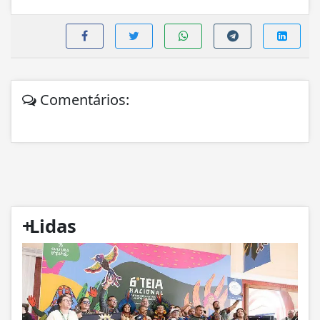
Comentários:
+
Lidas