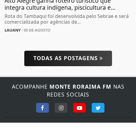
Alto Alegre ganha roteiro turístico que
integra cultura indígena, piscicultura e...
Rota do Tambaqui foi desenvolvida pelo Sebrae e será
comercializada por agências de...
LAUANY
- 05 DE AGOSTO
TODAS AS POSTAGENS
Termos de Uso e Privacidade
Esse site utiliza cookies para melhorar sua
experiência de navegação. Ao continuar o acesso,
entendemos que você concorda com nossos Termos
ACOMPANHE
MONTE RORAIMA FM
NAS
de Uso e Privacidade.
REDES SOCIAIS
PARA MAIS INFORMAÇÕES,
ACESSE NOSSOS TERMOS
CLICANDO AQUI
PROSSEGUIR