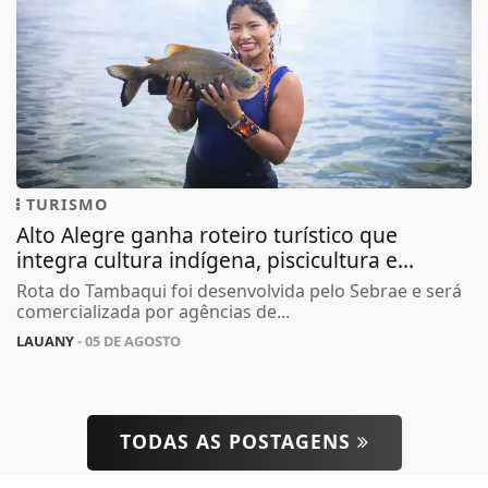
TURISMO
Alto Alegre ganha roteiro turístico que
Termos de Uso e Privacidade
integra cultura indígena, piscicultura e...
Esse site utiliza cookies para melhorar sua
Rota do Tambaqui foi desenvolvida pelo Sebrae e será
experiência de navegação. Ao continuar o acesso,
comercializada por agências de...
entendemos que você concorda com nossos Termos
LAUANY
- 05 DE AGOSTO
de Uso e Privacidade.
PARA MAIS INFORMAÇÕES,
ACESSE NOSSOS TERMOS
CLICANDO AQUI
PROSSEGUIR
TODAS AS POSTAGENS