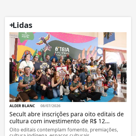
+
Lidas
ALDIR BLANC
08/07/2026
Secult abre inscrições para oito editais de
cultura com investimento de R$ 12...
Oito editais contemplam fomento, premiações,
cultura indígena, espaços culturais...