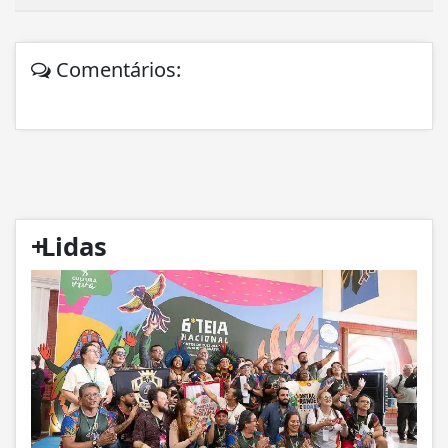
Comentários:
+
Lidas