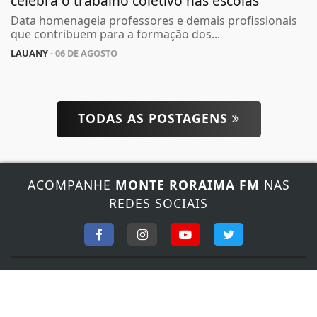
celebra o trabalho coletivo nas escolas
Data homenageia professores e demais profissionais
que contribuem para a formação dos...
LAUANY
- 06 DE AGOSTO
TODAS AS POSTAGENS
Termos de Uso e Privacidade
Esse site utiliza cookies para melhorar sua
experiência de navegação. Ao continuar o acesso,
entendemos que você concorda com nossos Termos
ACOMPANHE
MONTE RORAIMA FM
NAS
de Uso e Privacidade.
REDES SOCIAIS
PARA MAIS INFORMAÇÕES,
ACESSE NOSSOS TERMOS
CLICANDO AQUI
PROSSEGUIR
FALE CONOSCO