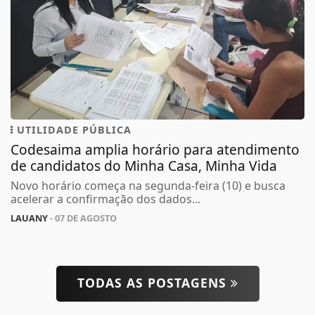
UTILIDADE PÚBLICA
Codesaima amplia horário para atendimento
de candidatos do Minha Casa, Minha Vida
Novo horário começa na segunda-feira (10) e busca
acelerar a confirmação dos dados...
LAUANY
- 07 DE AGOSTO
TODAS AS POSTAGENS
Termos de Uso e Privacidade
Esse site utiliza cookies para melhorar sua