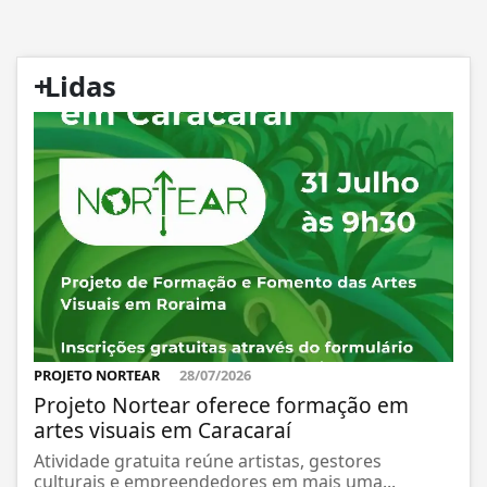
+
Lidas
PROJETO NORTEAR
28/07/2026
Projeto Nortear oferece formação em
artes visuais em Caracaraí
Atividade gratuita reúne artistas, gestores
culturais e empreendedores em mais uma...