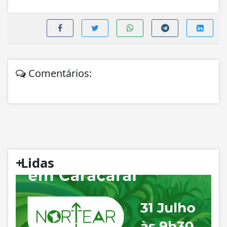
Comentários:
+
Lidas