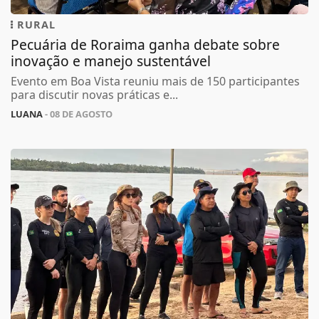
RURAL
Pecuária de Roraima ganha debate sobre
inovação e manejo sustentável
Evento em Boa Vista reuniu mais de 150 participantes
para discutir novas práticas e...
LUANA
- 08 DE AGOSTO
Termos de Uso e Privacidade
Esse site utiliza cookies para melhorar sua
experiência de navegação. Ao continuar o acesso,
entendemos que você concorda com nossos Termos
de Uso e Privacidade.
PARA MAIS INFORMAÇÕES,
ACESSE NOSSOS TERMOS
CLICANDO AQUI