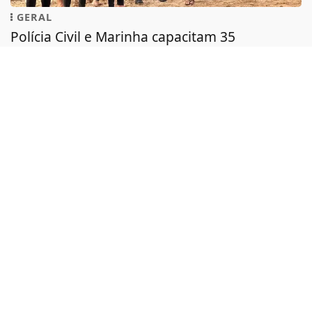
GERAL
PROSSEGUIR
Polícia Civil e Marinha capacitam 35
profissionais para atuar em embarcações...
Curso ofereceu aulas teóricas e práticas sobre
navegação, segurança, primeiros...
LUANA
- 08 DE AGOSTO
TODAS AS POSTAGENS
ACOMPANHE
MONTE RORAIMA FM
NAS
REDES SOCIAIS