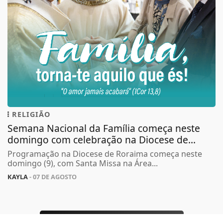
Termos de Uso e Privacidade
RELIGIÃO
Semana Nacional da Família começa neste
Esse site utiliza cookies para melhorar sua
experiência de navegação. Ao continuar o acesso,
domingo com celebração na Diocese de...
entendemos que você concorda com nossos Termos
Programação na Diocese de Roraima começa neste
de Uso e Privacidade.
domingo (9), com Santa Missa na Área...
PARA MAIS INFORMAÇÕES,
ACESSE NOSSOS TERMOS
KAYLA
- 07 DE AGOSTO
CLICANDO AQUI
PROSSEGUIR
TODAS AS POSTAGENS