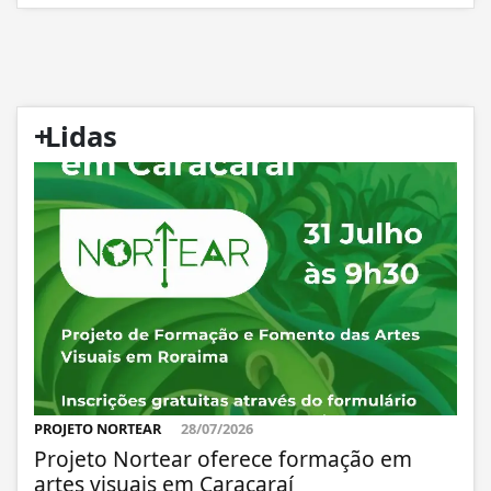
+
Lidas
PROJETO NORTEAR
28/07/2026
Projeto Nortear oferece formação em
artes visuais em Caracaraí