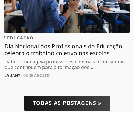
EDUCAÇÃO
Dia Nacional dos Profissionais da Educação
Termos de Uso e Privacidade
celebra o trabalho coletivo nas escolas
Esse site utiliza cookies para melhorar sua
Data homenageia professores e demais profissionais
experiência de navegação. Ao continuar o acesso,
que contribuem para a formação dos...
entendemos que você concorda com nossos Termos
LAUANY
- 06 DE AGOSTO
de Uso e Privacidade.
PARA MAIS INFORMAÇÕES,
ACESSE NOSSOS TERMOS
CLICANDO AQUI
PROSSEGUIR
TODAS AS POSTAGENS
ACOMPANHE
MONTE RORAIMA FM
NAS