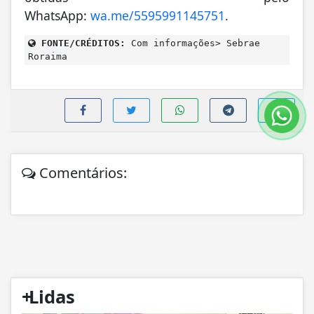
WhatsApp:
wa.me/5595991145751
.
FONTE/CRÉDITOS:
Com informações> Sebrae
Roraima
Comentários:
+
Lidas