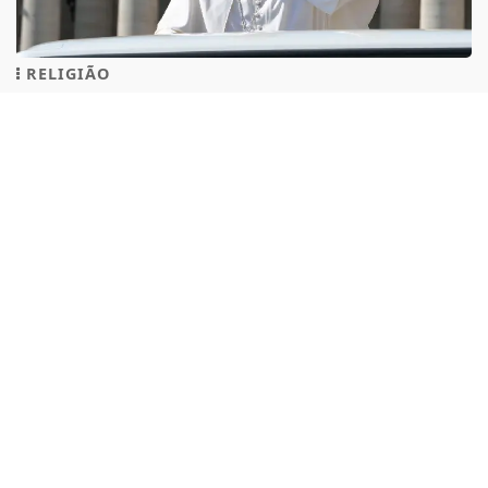
CLICANDO AQUI
PROSSEGUIR
RELIGIÃO
Vaticano anuncia viagem do Papa Leão XIV à
América Latina em novembro
De 6 a 17 de novembro de 2026, o Papa Leão XIV irá à
América Latina e visitará o...
KAYLA
- 05 DE AGOSTO
TODAS AS POSTAGENS
ACOMPANHE
MONTE RORAIMA FM
NAS
REDES SOCIAIS