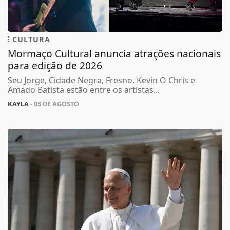
CULTURA
Mormaço Cultural anuncia atrações nacionais
para edição de 2026
Seu Jorge, Cidade Negra, Fresno, Kevin O Chris e
Amado Batista estão entre os artistas...
KAYLA
- 05 DE AGOSTO
Termos de Uso e Privacidade
Esse site utiliza cookies para melhorar sua
experiência de navegação. Ao continuar o acesso,
entendemos que você concorda com nossos Termos
de Uso e Privacidade.
PARA MAIS INFORMAÇÕES,
ACESSE NOSSOS TERMOS