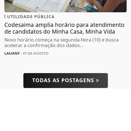
UTILIDADE PÚBLICA
Codesaima amplia horário para atendimento
Termos de Uso e Privacidade
de candidatos do Minha Casa, Minha Vida
Esse site utiliza cookies para melhorar sua
Novo horário começa na segunda-feira (10) e busca
experiência de navegação. Ao continuar o acesso,
acelerar a confirmação dos dados...
entendemos que você concorda com nossos Termos
LAUANY
- 07 DE AGOSTO
de Uso e Privacidade.
PARA MAIS INFORMAÇÕES,
ACESSE NOSSOS TERMOS
CLICANDO AQUI
PROSSEGUIR
TODAS AS POSTAGENS
ACOMPANHE
MONTE RORAIMA FM
NAS
REDES SOCIAIS