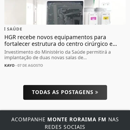
SAÚDE
HGR recebe novos equipamentos para
fortalecer estrutura do centro cirúrgico e...
Investimento do Ministério da Saúde permitirá a
implantação de duas novas salas de...
KAYO
- 07 DE AGOSTO
TODAS AS POSTAGENS
Termos de Uso e Privacidade
Esse site utiliza cookies para melhorar sua
experiência de navegação. Ao continuar o acesso,
entendemos que você concorda com nossos Termos
ACOMPANHE
MONTE RORAIMA FM
NAS
de Uso e Privacidade.
REDES SOCIAIS
PARA MAIS INFORMAÇÕES,
ACESSE NOSSOS TERMOS