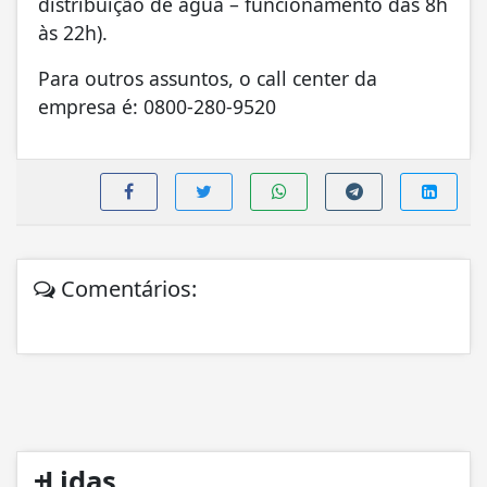
distribuição de água – funcionamento das 8h
às 22h).
Para outros assuntos, o call center da
empresa é: 0800-280-9520
Comentários:
+
Lidas