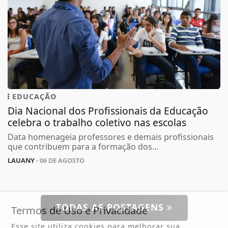
EDUCAÇÃO
Dia Nacional dos Profissionais da Educação
celebra o trabalho coletivo nas escolas
Data homenageia professores e demais profissionais
que contribuem para a formação dos...
LAUANY
- 06 DE AGOSTO
TODAS AS POSTAGENS
Termos de Uso e Privacidade
Esse site utiliza cookies para melhorar sua