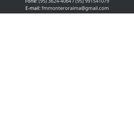
Fone:
(95) 3624-4064
/
(95) 991541079
PROSSEGUIR
E-mail:
fmmonteroraima@gmail.com
Horário de atendimento
Segunda à Sexta das 08:00 às 18:00 no Horário local.
Sábado das 08:00 às 12:00, Domingo e feriados não
Atendemos!
SEU NOME
SEU E-MAIL
SEU TELEFONE