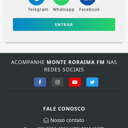
Telegram
Whatsapp
Facebook
ENTRAR
ACOMPANHE
MONTE RORAIMA FM
NAS
REDES SOCIAIS
Termos de Uso e Privacidade
Esse site utiliza cookies para melhorar sua
experiência de navegação. Ao continuar o acesso,
entendemos que você concorda com nossos Termos
FALE CONOSCO
de Uso e Privacidade.
PARA MAIS INFORMAÇÕES,
ACESSE NOSSOS TERMOS
Nosso contato
CLICANDO AQUI