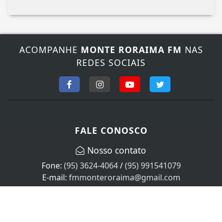
ACOMPANHE
MONTE RORAIMA FM
NAS
REDES SOCIAIS
Termos de Uso e Privacidade
Esse site utiliza cookies para melhorar sua
experiência de navegação. Ao continuar o acesso,
entendemos que você concorda com nossos Termos
FALE CONOSCO
de Uso e Privacidade.
PARA MAIS INFORMAÇÕES,
ACESSE NOSSOS TERMOS
Nosso contato
CLICANDO AQUI
Fone:
(95) 3624-4064
/
(95) 991541079
PROSSEGUIR
E-mail:
fmmonteroraima@gmail.com
Horário de atendimento
Segunda à Sexta das 08:00 às 18:00 no Horário local.