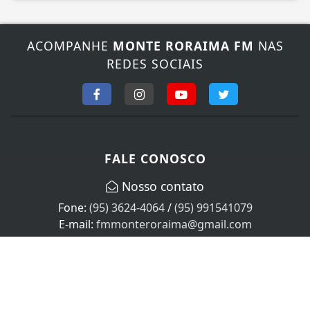
ACOMPANHE
MONTE RORAIMA FM
NAS
REDES SOCIAIS
Termos de Uso e Privacidade
Esse site utiliza cookies para melhorar sua
experiência de navegação. Ao continuar o acesso,
entendemos que você concorda com nossos Termos
FALE CONOSCO
de Uso e Privacidade.
PARA MAIS INFORMAÇÕES,
ACESSE NOSSOS TERMOS
Nosso contato
CLICANDO AQUI
Fone:
(95) 3624-4064
/
(95) 991541079
PROSSEGUIR
E-mail:
fmmonteroraima@gmail.com
Horário de atendimento
Segunda à Sexta das 08:00 às 18:00 no Horário local.
Sábado das 08:00 às 12:00, Domingo e feriados não