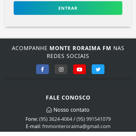
ENTRAR
ACOMPANHE
MONTE RORAIMA FM
NAS
REDES SOCIAIS
Termos de Uso e Privacidade
Esse site utiliza cookies para melhorar sua
experiência de navegação. Ao continuar o acesso,
entendemos que você concorda com nossos Termos
FALE CONOSCO
de Uso e Privacidade.
PARA MAIS INFORMAÇÕES,
ACESSE NOSSOS TERMOS
Nosso contato
CLICANDO AQUI
Fone:
(95) 3624-4064
/
(95) 991541079
PROSSEGUIR
E-mail:
fmmonteroraima@gmail.com