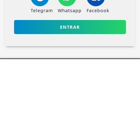
Esse site utiliza cookies para melhorar sua
Telegram
Whatsapp
Facebook
experiência de navegação. Ao continuar o acesso,
entendemos que você concorda com nossos Termos
de Uso e Privacidade.
ENTRAR
PARA MAIS INFORMAÇÕES,
ACESSE NOSSOS TERMOS
CLICANDO AQUI
PROSSEGUIR
ACOMPANHE
MONTE RORAIMA FM
NAS
REDES SOCIAIS
FALE CONOSCO
Nosso contato