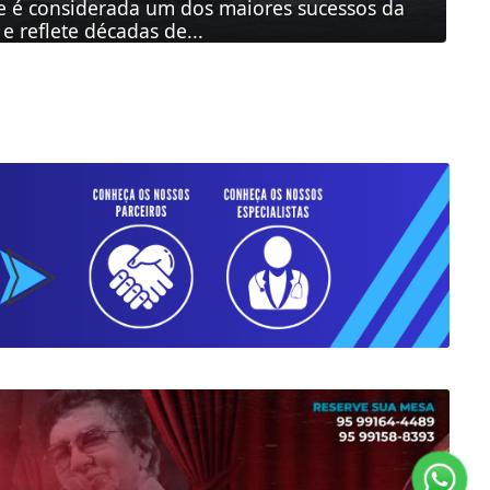
e é considerada um dos maiores sucessos da
e reflete décadas de...