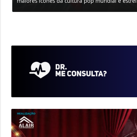
maiores ícones da cultura pop mundial e estreia