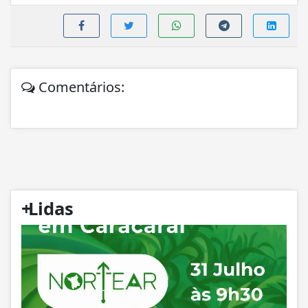
Comentários:
+
Lidas