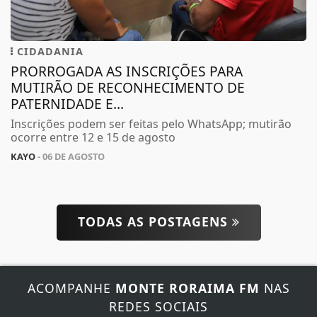
CIDADANIA
PRORROGADA AS INSCRIÇÕES PARA
MUTIRÃO DE RECONHECIMENTO DE
PATERNIDADE E...
Inscrições podem ser feitas pelo WhatsApp; mutirão
ocorre entre 12 e 15 de agosto
KAYO
- 06 DE AGOSTO
TODAS AS POSTAGENS
Termos de Uso e Privacidade
Esse site utiliza cookies para melhorar sua
experiência de navegação. Ao continuar o acesso,
entendemos que você concorda com nossos Termos
ACOMPANHE
MONTE RORAIMA FM
NAS
de Uso e Privacidade.
REDES SOCIAIS
PARA MAIS INFORMAÇÕES,
ACESSE NOSSOS TERMOS