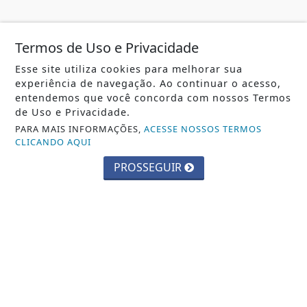
TODAS AS POSTAGENS
Termos de Uso e Privacidade
Esse site utiliza cookies para melhorar sua
experiência de navegação. Ao continuar o acesso,
entendemos que você concorda com nossos Termos
ACOMPANHE
MONTE RORAIMA FM
NAS
de Uso e Privacidade.
REDES SOCIAIS
PARA MAIS INFORMAÇÕES,
ACESSE NOSSOS TERMOS
CLICANDO AQUI
PROSSEGUIR
FALE CONOSCO
Nosso contato
Fone:
(95) 3624-4064
/
(95) 991541079
E-mail:
fmmonteroraima@gmail.com