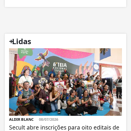
+
Lidas
ALDIR BLANC
08/07/2026
Secult abre inscrições para oito editais de