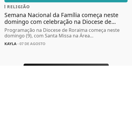
Termos de Uso e Privacidade
RELIGIÃO
Semana Nacional da Família começa neste
Esse site utiliza cookies para melhorar sua
experiência de navegação. Ao continuar o acesso,
domingo com celebração na Diocese de...
entendemos que você concorda com nossos Termos
Programação na Diocese de Roraima começa neste
de Uso e Privacidade.
domingo (9), com Santa Missa na Área...
PARA MAIS INFORMAÇÕES,
ACESSE NOSSOS TERMOS
KAYLA
- 07 DE AGOSTO
CLICANDO AQUI
PROSSEGUIR
TODAS AS POSTAGENS
ACOMPANHE
MONTE RORAIMA FM
NAS
REDES SOCIAIS