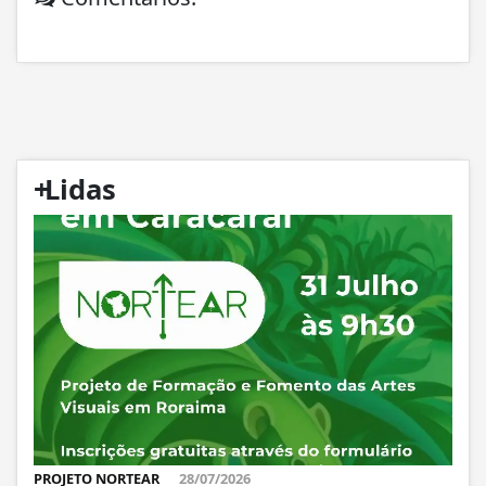
+
Lidas
PROJETO NORTEAR
28/07/2026