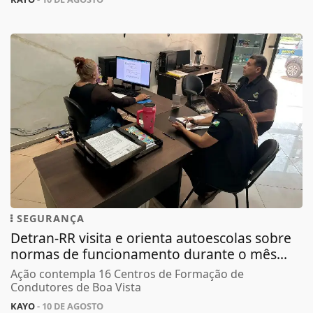
SEGURANÇA
Detran-RR visita e orienta autoescolas sobre
normas de funcionamento durante o mês...
Ação contempla 16 Centros de Formação de
Condutores de Boa Vista
Termos de Uso e Privacidade
KAYO
- 10 DE AGOSTO