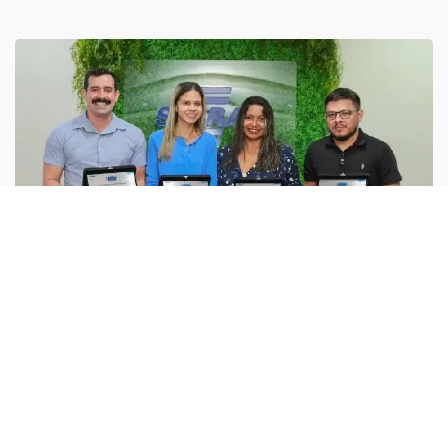
Esse site utiliza cookies para melhorar sua
experiência de navegação. Ao continuar o acesso,
entendemos que você concorda com nossos Termos
de Uso e Privacidade.
PARA MAIS INFORMAÇÕES,
ACESSE NOSSOS TERMOS
CLICANDO AQUI
PROSSEGUIR
OPORTUNIDADE
Inscrições abertas para o Prêmio Sebrae de
Economia dos Pequenos Negócios
Primeira edição da iniciativa vai premiar pesquisas
científicas que apresentem...
LAUANY
- 10 DE AGOSTO