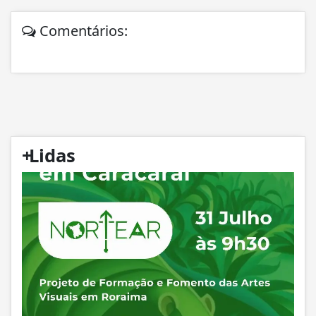
Comentários:
+
Lidas