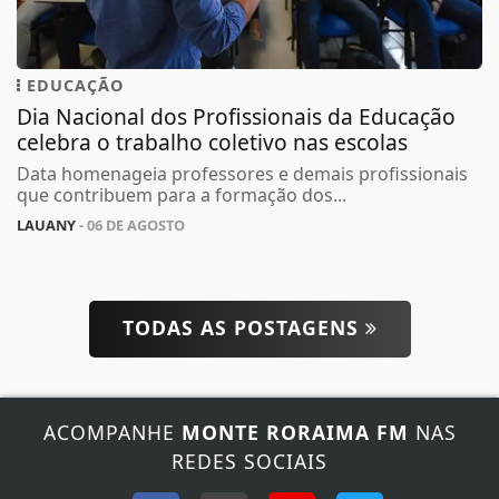
EDUCAÇÃO
Dia Nacional dos Profissionais da Educação
celebra o trabalho coletivo nas escolas
Data homenageia professores e demais profissionais
que contribuem para a formação dos...
LAUANY
- 06 DE AGOSTO
TODAS AS POSTAGENS
Termos de Uso e Privacidade
Esse site utiliza cookies para melhorar sua
experiência de navegação. Ao continuar o acesso,
entendemos que você concorda com nossos Termos
ACOMPANHE
MONTE RORAIMA FM
NAS
de Uso e Privacidade.
REDES SOCIAIS
PARA MAIS INFORMAÇÕES,
ACESSE NOSSOS TERMOS
CLICANDO AQUI