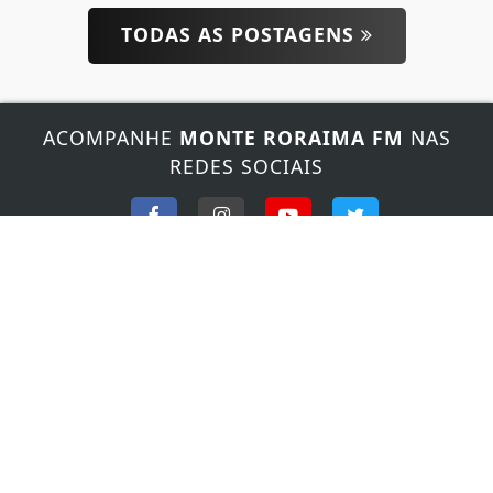
Esse site utiliza cookies para melhorar sua
TODAS AS POSTAGENS
experiência de navegação. Ao continuar o acesso,
entendemos que você concorda com nossos Termos
de Uso e Privacidade.
PARA MAIS INFORMAÇÕES,
ACESSE NOSSOS TERMOS
ACOMPANHE
MONTE RORAIMA FM
NAS
CLICANDO AQUI
REDES SOCIAIS
PROSSEGUIR
FALE CONOSCO
Nosso contato
Fone:
(95) 3624-4064
/
(95) 991541079
E-mail:
fmmonteroraima@gmail.com
Horário de atendimento