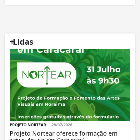
+
Lidas
PROJETO NORTEAR
28/07/2026
Projeto Nortear oferece formação em