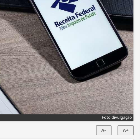
Foto divulgação
A-
A+