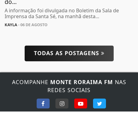
do...
A informação foi divulgada no Boletim da Sala de
Imprensa da Santa Sé, na manhã desta...
KAYLA
- 06 DE AGOSTO
Termos de Uso e Privacidade
TODAS AS POSTAGENS
Esse site utiliza cookies para melhorar sua
experiência de navegação. Ao continuar o acesso,
entendemos que você concorda com nossos Termos
de Uso e Privacidade.
ACOMPANHE
MONTE RORAIMA FM
NAS
PARA MAIS INFORMAÇÕES,
ACESSE NOSSOS TERMOS
REDES SOCIAIS
CLICANDO AQUI
PROSSEGUIR
FALE CONOSCO