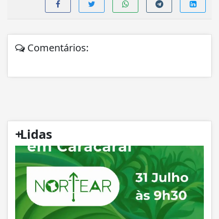
Comentários:
+
Lidas