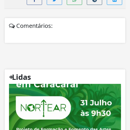
Comentários:
+
Lidas