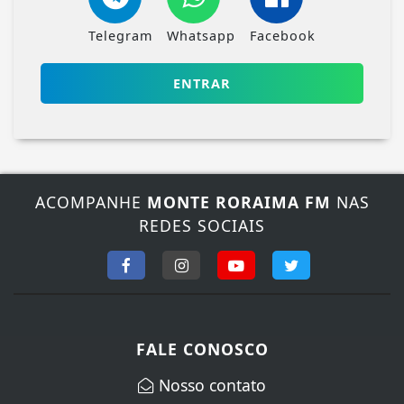
Telegram
Whatsapp
Facebook
ENTRAR
ACOMPANHE
MONTE RORAIMA FM
NAS
REDES SOCIAIS
Termos de Uso e Privacidade
Esse site utiliza cookies para melhorar sua
experiência de navegação. Ao continuar o acesso,
entendemos que você concorda com nossos Termos
FALE CONOSCO
de Uso e Privacidade.
PARA MAIS INFORMAÇÕES,
ACESSE NOSSOS TERMOS
Nosso contato
CLICANDO AQUI