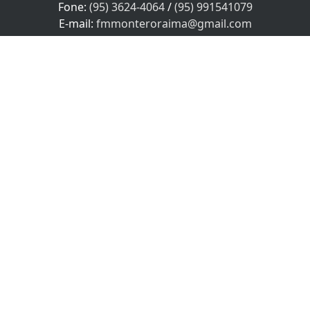
Fone:
(95) 3624-4064
/
(95) 991541079
PROSSEGUIR
E-mail:
fmmonteroraima@gmail.com
Horário de atendimento
Segunda à Sexta das 08:00 às 18:00 no Horário local.
Sábado das 08:00 às 12:00, Domingo e feriados não
Atendemos!
SEU NOME
SEU E-MAIL
SEU TELEFONE