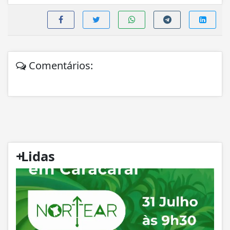
Comentários:
+
Lidas