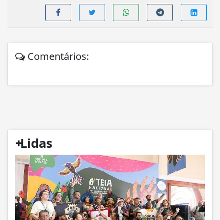
Comentários:
+
Lidas