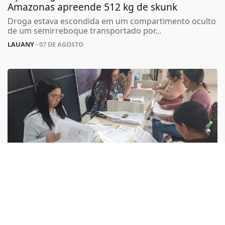
Amazonas apreende 512 kg de skunk
Droga estava escondida em um compartimento oculto
de um semirreboque transportado por...
Termos de Uso e Privacidade
LAUANY
- 07 DE AGOSTO
Esse site utiliza cookies para melhorar sua
experiência de navegação. Ao continuar o acesso,
entendemos que você concorda com nossos Termos
de Uso e Privacidade.
PARA MAIS INFORMAÇÕES,
ACESSE NOSSOS TERMOS
CLICANDO AQUI
PROSSEGUIR
UTILIDADE PÚBLICA
Codesaima amplia horário para atendimento