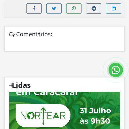
Comentários:
+
Lidas