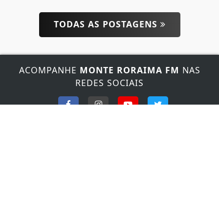
Termos de Uso e Privacidade
Esse site utiliza cookies para melhorar sua
TODAS AS POSTAGENS
experiência de navegação. Ao continuar o acesso,
entendemos que você concorda com nossos Termos
de Uso e Privacidade.
PARA MAIS INFORMAÇÕES,
ACESSE NOSSOS TERMOS
ACOMPANHE
MONTE RORAIMA FM
NAS
CLICANDO AQUI
REDES SOCIAIS
PROSSEGUIR
FALE CONOSCO
Nosso contato
Fone:
(95) 3624-4064
/
(95) 991541079
E-mail:
fmmonteroraima@gmail.com