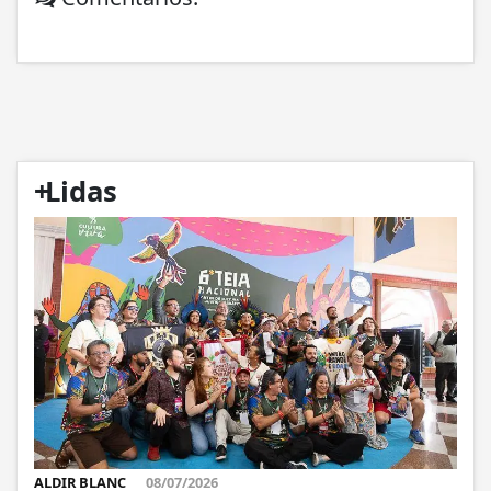
+
Lidas
ALDIR BLANC
08/07/2026