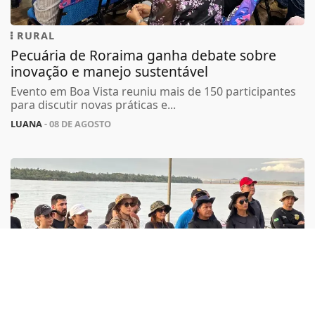
RURAL
Pecuária de Roraima ganha debate sobre
inovação e manejo sustentável
Termos de Uso e Privacidade
Evento em Boa Vista reuniu mais de 150 participantes
para discutir novas práticas e...
Esse site utiliza cookies para melhorar sua
experiência de navegação. Ao continuar o acesso,
LUANA
- 08 DE AGOSTO
entendemos que você concorda com nossos Termos
de Uso e Privacidade.
PARA MAIS INFORMAÇÕES,
ACESSE NOSSOS TERMOS
CLICANDO AQUI
PROSSEGUIR