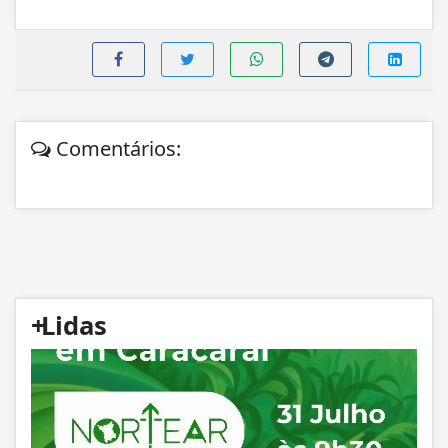
Comentários:
+
Lidas