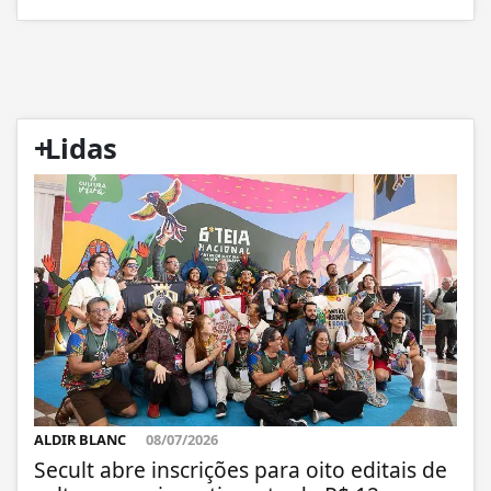
+
Lidas
ALDIR BLANC
08/07/2026
Secult abre inscrições para oito editais de