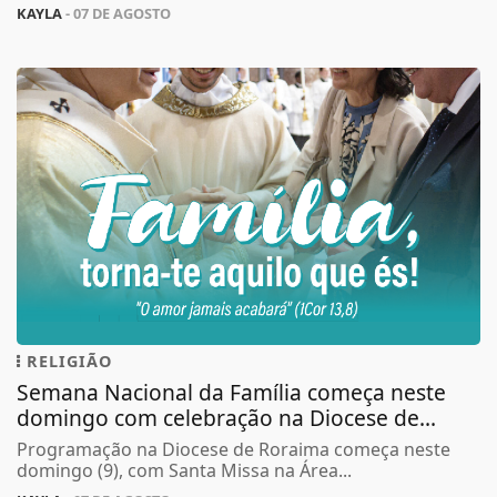
KAYLA
- 07 DE AGOSTO
RELIGIÃO
Semana Nacional da Família começa neste
domingo com celebração na Diocese de...
Programação na Diocese de Roraima começa neste
Termos de Uso e Privacidade
domingo (9), com Santa Missa na Área...
Esse site utiliza cookies para melhorar sua